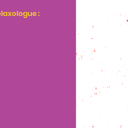
elaxologue :
 et outils de
lus connues
former ?)
oir intégré…
)
et applicables