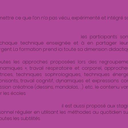
s outils par le vécu personnel est obligatoire (Le Sav
ttre ce que l’on n’a pas vécu, expérimenté et intégré 
’un des plus importants dans la formation du futur Relaxo
odes au cours de la formation :
les participants so
chaque technique enseignée et à en partager leurs
gent. La formation prend ici toute sa dimension didactiq
utes les approches proposées lors des regroupement
namiques », travail respiratoire et corporel, approche
trices, techniques sophrologiques, techniques énerg
isants, travail cognitif, dynamiques et expressions corpo
ion créatrice (dessins, mandalas, …) etc... le contenu va
 les écoles.
l entre les regroupements :
il est aussi proposé aux sta
nnel régulier en utilisant les méthodes au quotidien s
utes les subtilités.