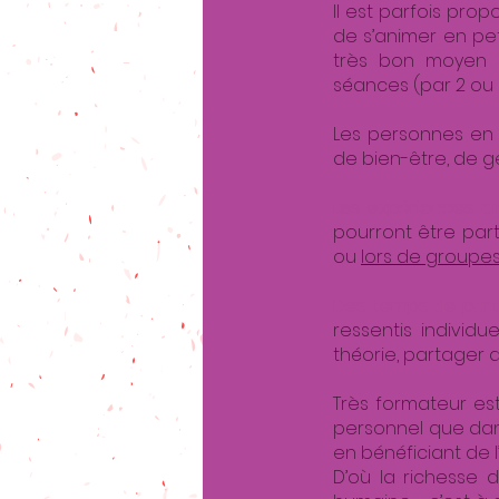
Il est parfois pro
de s’animer en pe
très bon moyen d’
séances (par 2 ou 
Les personnes en
de bien-être, de g
Les expériences a
pourront être pa
ou
lors de groupes
Des temps de par
ressentis individ
théorie, partager de
Très formateur
est
personnel que dans
en bénéficiant de 
D’où la richesse 