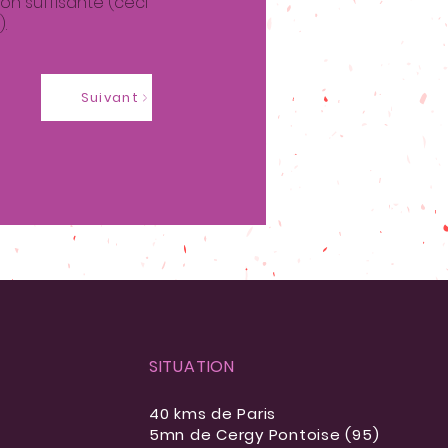
on suffisante (ceci
.
Suivant
SITUATION
40 kms de Paris
5mn de Cergy Pontoise (95)