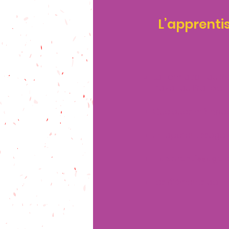
L
’apprentis
La Formation du Re
travail du Praticie
Quelques méthodes
Un apprentissage p
L’apprentissage de
Les éléments de thé