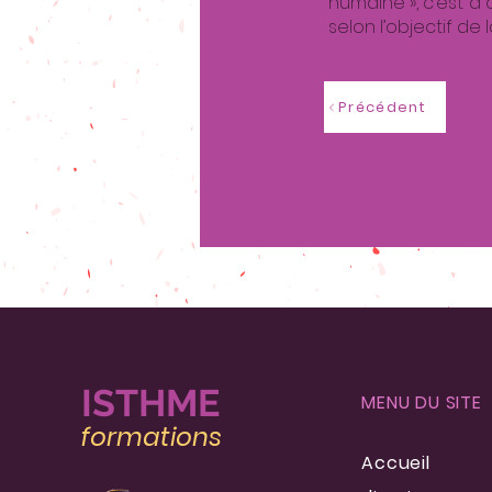
humaine », c’est à
selon l’objectif d
Précédent
IST
HME
MENU DU SITE
formatio
ns
Accueil