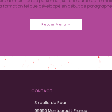
 dire de moins de 20 personnes, sur une durée de formati
e la formation tel que développé en début de paragraphe)
Retour Menu
CONTACT
3 ruelle du Four
95650 Montgeroult
, France