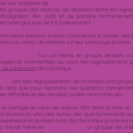
posé aux stagiaires de
s’entraîner entre eux en groupes d
tits groupes des séances de relaxation entre les regro
intégration des outils et de parfaire l’entraînemen
en petits groupes de 3 à 6 personnes).
 formation peuvent ensuite commencer à animer des 
estion du stress, de détente, sur leur entourage proche.
insi accumulées
(sur soi même, en groupe de pairs ou
rtagées et commentées au cours des regroupements
l
 de supervision
de la pratique.
tages
lors des regroupements de formation sont propos
uels ainsi que pour répondre aux questions concernant
s difficultés et des résultats positifs rencontrés, etc.
 le partage du vécu de chacun, tant dans la mise en 
 l’écoute du vécu des autres, des questionnements qui 
l’expérience et du feed-back d’un formateur professionn
du travail mené en
groupe continu,
un groupe de préfé