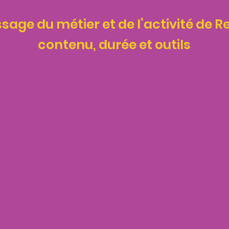
sage du métier et de l’activité de R
contenu, durée et outils
laxologue nécessite un réel apprentissage des méthodes
n (Quoi précisément ?)
, techniques et pratiques de la Relaxation parmi les p
rofessionnel dans la durée et la pratique (comment se 
s outils par le vécu personnel est obligatoire (Le Sav
ories sont censés être complets, simples, clairs, précis 