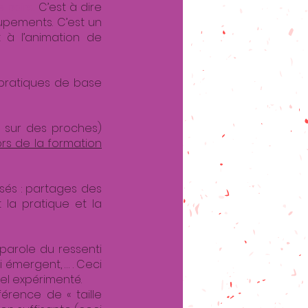
e pairs.
C’est à dire
upements. C’est un
t à l’animation de
pratiques de base
 sur des proches)
ors de la formation
és : partages des
 la pratique et la
parole du ressenti
émergent, … . Ceci
el expérimenté.
rence de « taille