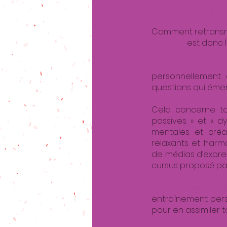
L’apprentissage de
Comment retransme
Ce point
est donc l
Le vécu des méth
personnellement 
questions qui émer
Cela concerne to
passives » et « dy
mentales et créa
relaxants et harmon
de médias d’express
cursus proposé par
Le travail personne
entraînement perso
pour en assimiler to