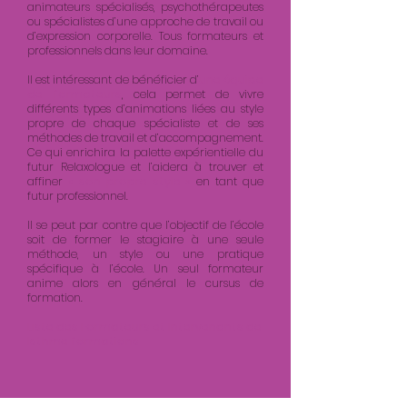
animateurs spécialisés, psychothérapeutes
ou spécialistes d’une approche de travail ou
d’expression corporelle. Tous formateurs et
professionnels dans leur domaine.
Il est intéressant de bénéficier d’
une équipe
de formateurs
, cela permet de vivre
différents types d’animations liées au style
propre de chaque spécialiste et de ses
méthodes de travail et d’accompagnement.
Ce qui enrichira la palette expérientielle du
futur Relaxologue et l’aidera à trouver et
affiner
« son propre style »
en tant que
futur professionnel.
Il se peut par contre que l’objectif de l’école
soit de former le stagiaire à une seule
méthode, un style ou une pratique
spécifique à l’école. Un seul formateur
anime alors en général le cursus de
formation.
Liste des Formateurs et Intervenants de
Isthme formations