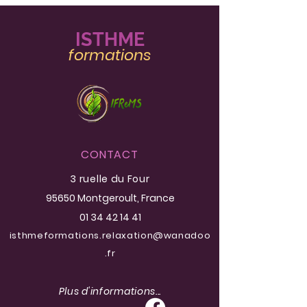
IST
HME
formatio
ns
CONTACT
3 ruelle du Four
95650 Montgeroult
, France
01 34 42 14 41
isthmeformations.relaxation@wanadoo
.fr
Plus d'informations...