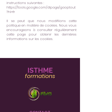
instructions suivantes :
https://tools.google.com/dlpage/gaoptout
?hl=fr
Il se peut que nous modifiions cette
politique en matière de cookies. Nous vous
encourageons à consulter régulièrement
cette page pour obtenir les dernières
informations sur les cookies.
IST
HME
formatio
ns