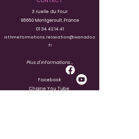
CONTACT
3 ruelle du Four
95650 Montgeroult
, France
01 34 42 14 41
isthmeformations.relaxation@wanadoo
.fr
Plus d'informations...
Facebook
Chaine You Tube
SITUATION
40 kms de Paris
5mn de Cergy Pontoise (95)