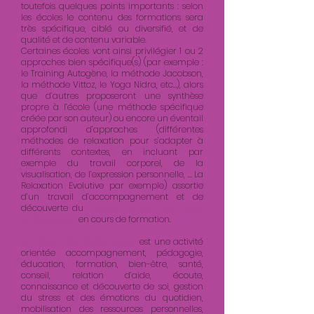
toutefois quelques points importants : selon
les écoles le contenu des formations sera
très spécifique, ciblé ou diversifié, et de
qualité et de contenu variable.
Certaines écoles vont ainsi privilégier 1 ou 2
approches bien spécifique(s) (par exemple :
le Training Autogène, la méthode Jacobson,
la méthode Vittoz, le Yoga Nidra, etc…), alors
que d’autres proposeront une synthèse
propre à l’école (une méthode spécifique
créée par son auteur) ou encore un éventail
approfondi d’approches (différentes
méthodes de relaxation pour s’adapter à
différents contextes, en incluant par
exemple du travail corporel, de la
visualisation, de l’expression personnelle, … La
Relaxation Evolutive par exemple) assortie
d’un travail d’accompagnement et de
découverte du
« style » propre au futur
Relaxologue
en cours de formation.
Le travail du Relaxologue
est une activité
orientée accompagnement, pédagogie,
éducation, formation, bien-être, santé,
conseil, relation d’aide, écoute,
connaissance et découverte de soi, gestion
du stress et des émotions du quotidien,
mobilisation des ressources personnelles,