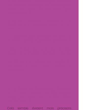
La Formation du Relaxologue nécessite
un réel apprentissage des méthodes et
outils de travail du Praticien (Quoi
précisément ?)
Quelques méthodes, techniques et
pratiques de la Relaxation parmi les plus
connues
Un apprentissage professionnel dans la
durée et la pratique (comment se former ?)
L’apprentissage des outils par le vécu
personnel est obligatoire (Le Savoir intégré…
)
Les éléments de théories sont censés être
complets, simples, clairs, précis et
applicables
La Formation du Relaxologue nécessite
un réel apprentissage des méthodes et
outils de travail du Praticien (Quoi
précisément ?)
Cela semble évident mais précisons