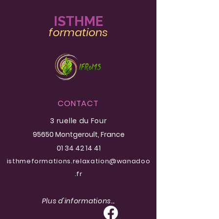
IST
HME
formatio
ns
La somathérapie en
Lettre ouverte 
milieu hospitalier
Relaxologue
accompagnante 
CONTACT
3 ruelle du Four
95650 Montgeroult
, France
01 34 42 14 41
isthmeformations.relaxation@wanadoo
.fr
Plus d'informations...