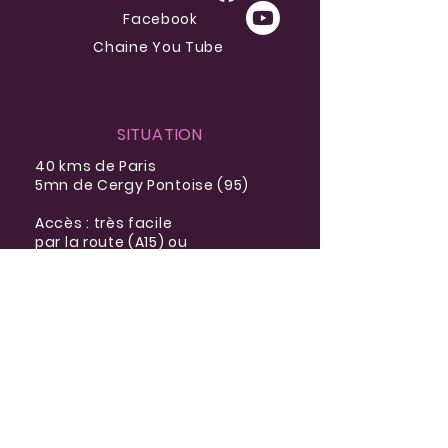
Facebook
Chaine You Tube
SITUATION
40 kms de Paris
5mn de Cergy Pontoise (95)
Accès : très facile
par la route (A15) ou
par le train (ligne J ou RER A)