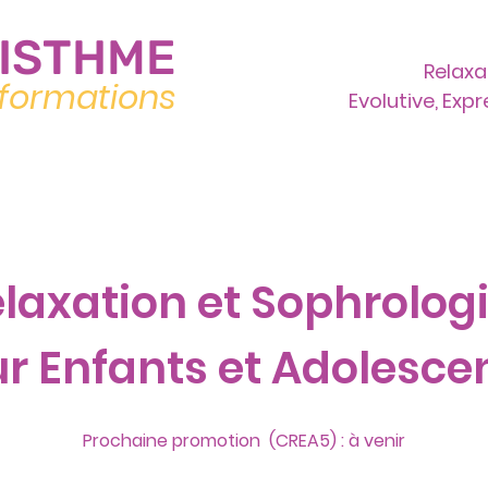
ISTHME
Relaxa
formations
Evolutive, Exp
Nos formations
Le lieu
Actualités
laxation et Sophrolog
r Enfants et Adolesce
Prochaine promotion (CREA5) :
à venir