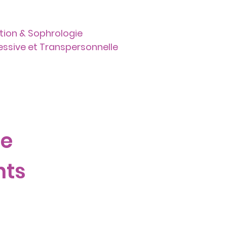
tion & Sophrologie
ressive et Transpersonnelle
Liens
Contact
ie
nts