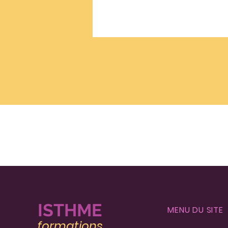
IST
HME
MENU DU SITE
formatio
ns