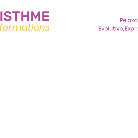
ISTHME
Relaxa
formations
Evolutive, Exp
Nos formations
Le lieu
Actualités
itation Cognitive de Pleine Conscien
Prochaine promotion (MBCT) :
à venir en 2027