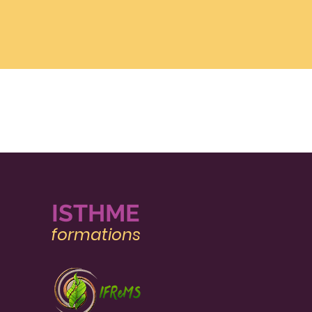
IST
HME
MENU DU SITE
formatio
ns
Accueil
L'institut
L'équipe