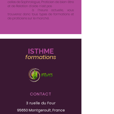
celles de Sophrologue, Praticien de bien-être
et de Relation d’aide n’est pas
réglementée
et légiférée
à l’heure actuelle, vous
trouverez donc tous types de formations et
de praticiens sur le marché.
IST
HME
formatio
ns
CONTACT
3 ruelle du Four
95650 Montgeroult
, France