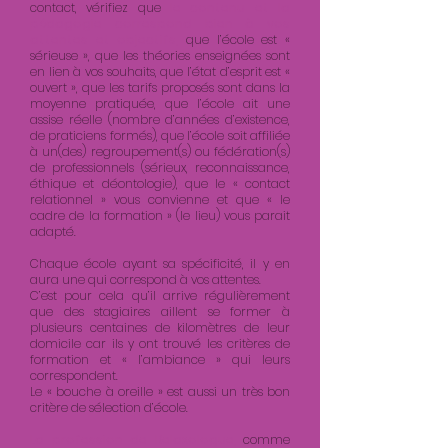
contact, vérifiez que
le contenu et la
pédagogie correspond bien à vos
attentes et objectifs,
que l’école est «
sérieuse », que les théories enseignées sont
en lien à vos souhaits, que l’état d’esprit est «
ouvert », que les tarifs proposés sont dans la
moyenne pratiquée, que l’école ait une
assise réelle (nombre d’années d’existence,
de praticiens formés), que l’école soit affiliée
à un(des) regroupement(s) ou fédération(s)
de professionnels (sérieux, reconnaissance,
éthique et déontologie), que le « contact
relationnel » vous convienne et que « le
cadre de la formation » (le lieu) vous parait
adapté.
Chaque école ayant sa spécificité, il y en
aura une qui correspond à vos attentes.
C’est pour cela qu’il arrive régulièrement
que des stagiaires aillent se former à
plusieurs centaines de kilomètres de leur
domicile car ils y ont trouvé les critères de
formation et « l’ambiance » qui leurs
correspondent.
Le « bouche à oreille » est aussi un très bon
critère de sélection d’école.
La profession de Relaxologue,
comme