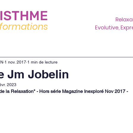
ISTHME
Relaxa
formations
Evolutive, Exp
Nos formations
Le lieu
Actualités
IN
1 nov. 2017
1 min de lecture
de Jm Jobelin
évr. 2023
de la Relaxation" - Hors série Magazine Inexploré Nov 2017 - 